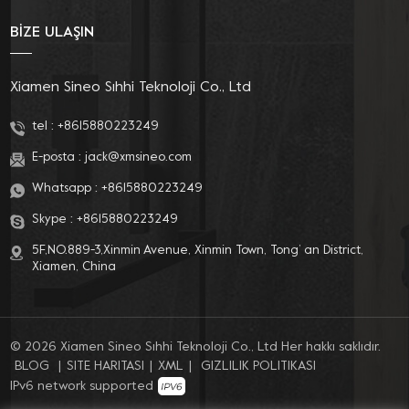
olan girişini işaret ederek, halk soğuk günleri hesaplamak için
BİZE ULAŞIN
"dokuz saymaya" başladı (halk atasözü: "yaz gündönümü pusuya
üç g, kış gündönümü dokuzda). Sıcaklıklar düştükçe ve havalar
soğudukça, ısıtmalı oturağa sahip klozet kapağına olan ihtiyaç
Xiamen Sineo Sıhhi Teknoloji Co., Ltd
daha da gerekli hale geliyor. Sineo, araştırma, geliştirme,
tel :
+8615880223249
üretim ve satış konusunda uzmanlaşmış bir fabrikadır. tuvalet
koltukları, bide aparatı ve diğer banyo ile ilgili ürünler.
E-posta :
jack@xmsineo.com
Profesyonel OEM ODM IDM iş modeli", size en profesyonel ve
Whatsapp :
+8615880223249
mükemmele yakın özelleştirilmiş ürünleri sunar.
Skype :
+8615880223249
5F,NO.889-3,Xinmin Avenue, Xinmin Town, Tong’ an District,
Xiamen, China
© 2026 Xiamen Sineo Sıhhi Teknoloji Co., Ltd Her hakkı saklıdır.
BLOG
|
SITE HARITASI
|
XML
|
GIZLILIK POLITIKASI
IPv6 network supported