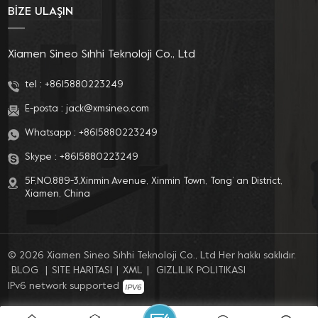
BİZE ULAŞIN
Xiamen Sineo Sıhhi Teknoloji Co., Ltd
tel :
+8615880223249
E-posta :
jack@xmsineo.com
Whatsapp :
+8615880223249
Skype :
+8615880223249
5F,NO.889-3,Xinmin Avenue, Xinmin Town, Tong’ an District,
Xiamen, China
© 2026 Xiamen Sineo Sıhhi Teknoloji Co., Ltd Her hakkı saklıdır.
BLOG
|
SITE HARITASI
|
XML
|
GIZLILIK POLITIKASI
IPv6 network supported