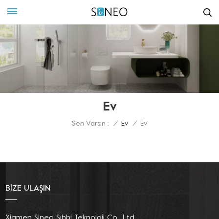
Ev
Sen Varsın :
/
Ev
/
Ev
BİZE ULAŞIN
Xiamen Sineo Sıhhi Teknoloji Co., Ltd