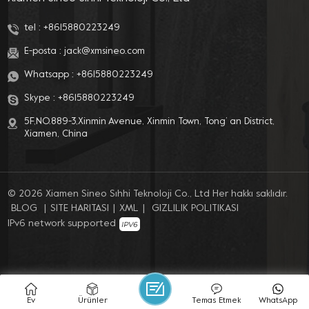
tel :
+8615880223249
E-posta :
jack@xmsineo.com
Whatsapp :
+8615880223249
Skype :
+8615880223249
5F,NO.889-3,Xinmin Avenue, Xinmin Town, Tong’ an District,
Xiamen, China
© 2026 Xiamen Sineo Sıhhi Teknoloji Co., Ltd Her hakkı saklıdır.
BLOG
|
SITE HARITASI
|
XML
|
GIZLILIK POLITIKASI
IPv6 network supported
Ev
Ürünler
Temas Etmek
WhatsApp