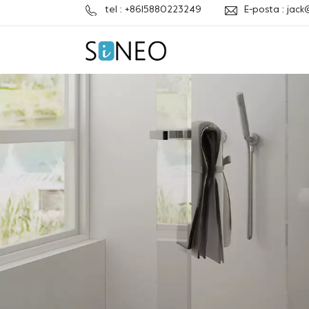
tel : +8615880223249
E-posta : jac