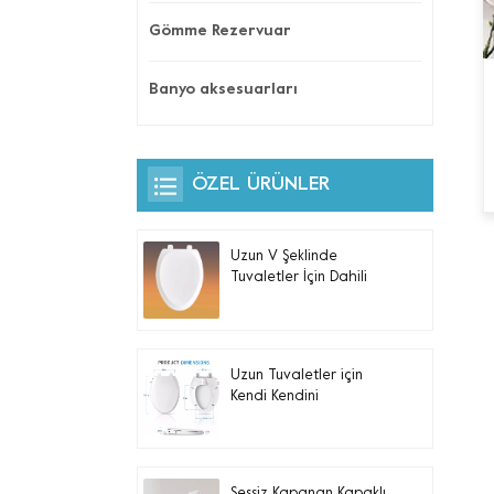
Gömme Rezervuar
Banyo aksesuarları
ÖZEL ÜRÜNLER
Uzun V Şeklinde
Tuvaletler İçin Dahili
Yan Kontrollü Otomatik
Gece Lambası Isıtmalı
Klozet Kapağı
Uzun Tuvaletler için
Kendi Kendini
Temizleyen Çift Nozüllü,
Elektrikli Olmayan Bide
Klozet Kapağı
Sessiz Kapanan Kapaklı